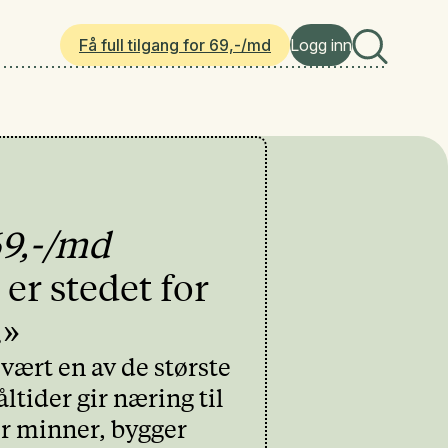
Få full tilgang for 69,-/md
Logg inn
69,-/md
 er stedet for
.»
vært en av de største
ltider gir næring til
r minner, bygger