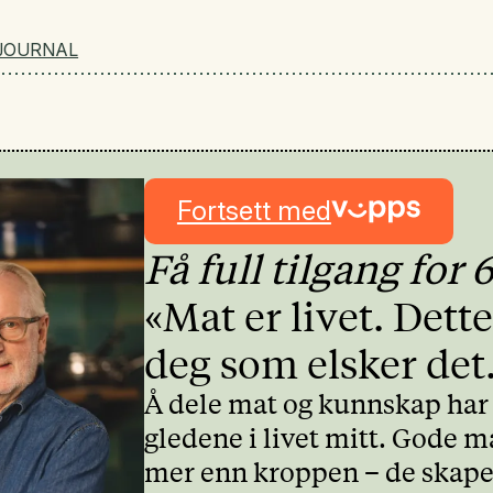
JOURNAL
Fortsett med
Få full tilgang for 
«Mat er livet. Dette
deg som elsker det
Å dele mat og kunnskap har 
gledene i livet mitt. Gode må
mer enn kroppen – de skape