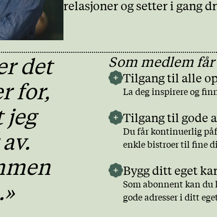
relasjoner og setter i gang 
er det
Som medlem får
Tilgang til alle o
r for,
La deg inspirere og finn
 jeg
Tilgang til gode 
Du får kontinuerlig påf
 av.
enkle bistroer til fine 
mmen
Bygg ditt eget ka
.»
Som abonnent kan du le
gode adresser i ditt ege