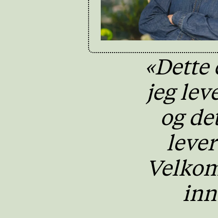
«Dette 
jeg leve
og det
lever
Velko
inn