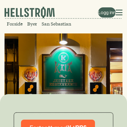
Logg inn
Forside
Byer
San Sebastian
Kaia Kaipe