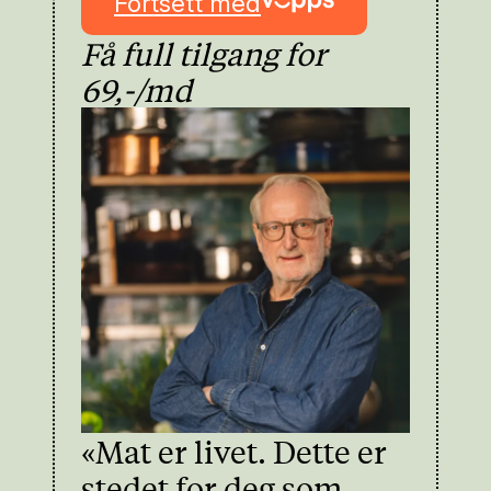
Fortsett med
Få full tilgang for
69,-/md
«Mat er livet. Dette er
stedet for deg som