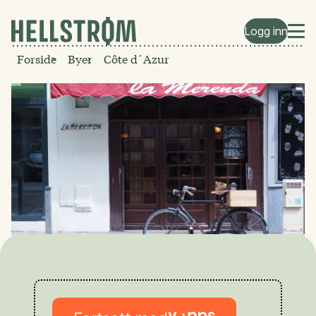
Logg inn
Forside
Byer
Côte d´Azur
La Merenda