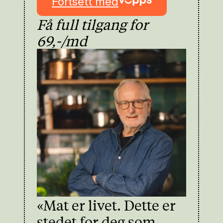
Fortsett med
Få full tilgang for
69,-/md
«Mat er livet. Dette er
stedet for deg som