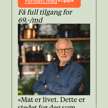
Fortsett med
Få full tilgang for
69,-/md
«Mat er livet. Dette er
stedet for deg som