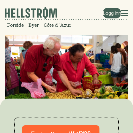
Logg inn
Forside
Byer
Côte d´Azur
Marché Forville