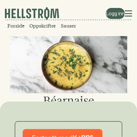
Logg inn
Forside
Oppskrifter
Sauser
Béarnaise