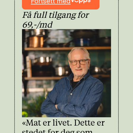
Fortsett med
Få full tilgang for
69,-/md
«Mat er livet. Dette er
stedet for deg som