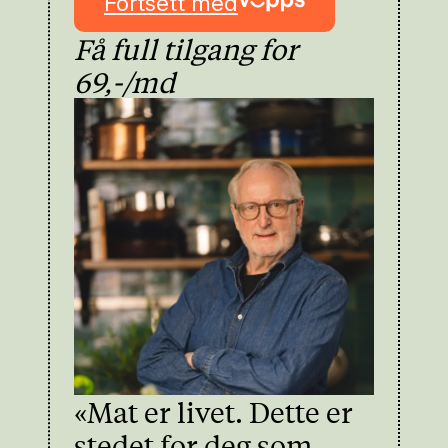
Fortsett med
sesongen.
Få full tilgang for
69,-/md
«Mat er livet. Dette er
stedet for deg som