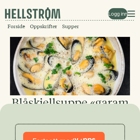
Logg inn
Forside
Oppskrifter
Supper
Blåskjellsuppe «garam
masala»
Indisk inspirasjon. Bland også inn
sjampinjong eller annen fersk sopp i