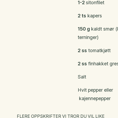
1-2
sitonfilet
2 ts
kapers
150 g
kaldt smør (k
terninger)
2 ss
tomatkjøtt
2 ss
finhakket gre
Salt
Hvit pepper eller
­ kajennepepper
FLERE OPPSKRIFTER VI TROR DU VIL LIKE