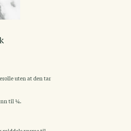
sk
serolle uten at den tar
inn til ¼.