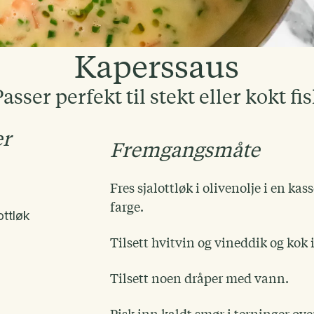
Kaperssaus
asser perfekt til stekt eller kokt fi
er
Fremgangsmåte
Fres sjalottløk i olivenolje i en kas
farge.
ottløk
Tilsett hvitvin og vineddik og kok 
Tilsett noen dråper med vann.