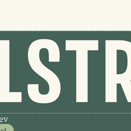
rev
 på