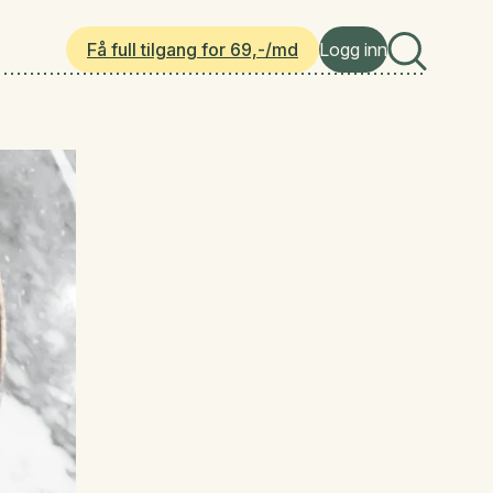
Få full tilgang for 69,-/md
Logg inn