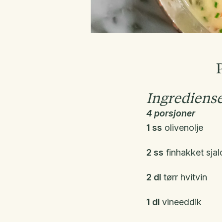
P
Ingrediens
4 porsjoner
1 ss
olivenolje
2 ss
finhakket sjal
2 dl
tørr hvitvin
1 dl
vineeddik