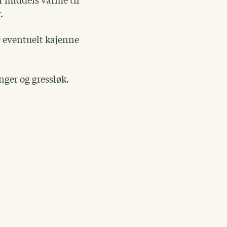
r middels varme til
r.
r eventuelt kajenne
inger og gressløk.