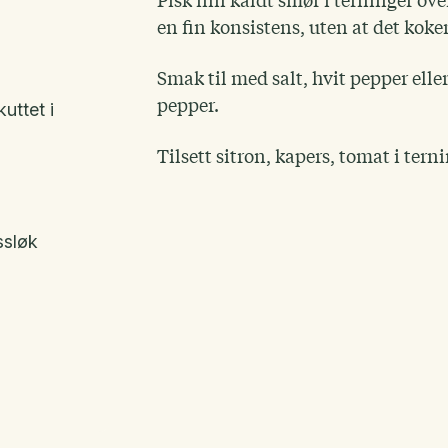
Pisk inn kaldt smør i terninger ove
en fin konsistens, uten at det koke
Smak til med salt, hvit pepper elle
pepper.
uttet i
Tilsett sitron, kapers, tomat i tern
ssløk