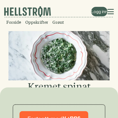
Logg inn
Forside
Oppskrifter
Grønt
Kremet spinat
En rett i seg selv eller sammen med
andre grønnsaker, grillet fisk og
stekt sopp