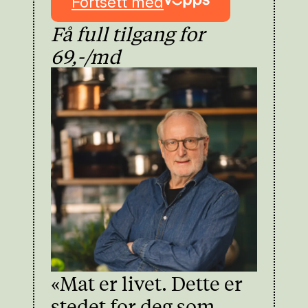
Fortsett med
Få full tilgang for
69,-/md
«Mat er livet. Dette er
stedet for deg som