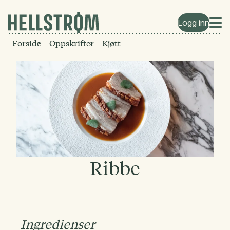
Logg inn
Forside
Oppskrifter
Kjøtt
Ribbe
Ingredienser