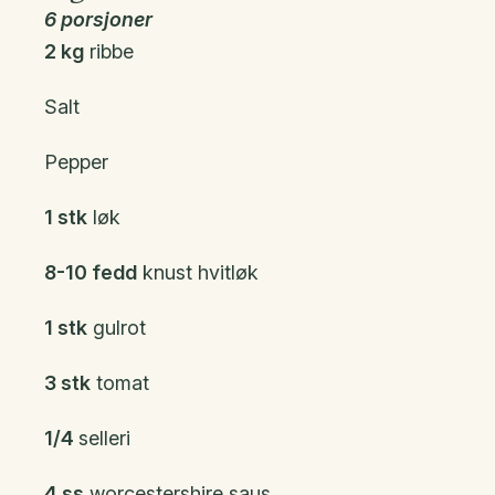
6 porsjoner
2 kg
ribbe
Salt
Pepper
1 stk
løk
8-10 fedd
knust hvitløk
1 stk
gulrot
3 stk
tomat
1/4
selleri
4 ss
worcestershire saus